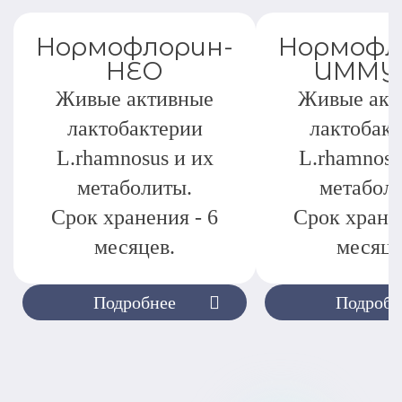
Нормофлорин-
Нормофл
НЕО
ИММУ
Живые активные
Живые акт
лактобактерии
лактобак
L.rhamnosus и их
L.rhamnosu
метаболиты.
метабол
Срок хранения - 6
Срок хранен
месяцев.
месяце
Подробнее
Подробн