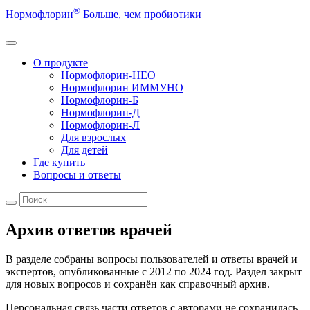
®
Нормофлорин
Больше, чем пробиотики
О продукте
Нормофлорин-НЕО
Нормофлорин ИММУНО
Нормофлорин-Б
Нормофлорин-Д
Нормофлорин-Л
Для взрослых
Для детей
Где купить
Вопросы и ответы
Архив ответов врачей
В разделе собраны вопросы пользователей и ответы врачей и
экспертов, опубликованные с 2012 по 2024 год. Раздел закрыт
для новых вопросов и сохранён как справочный архив.
Персональная связь части ответов с авторами не сохранилась.