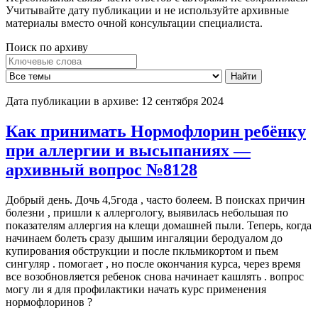
Учитывайте дату публикации и не используйте архивные
материалы вместо очной консультации специалиста.
Поиск по архиву
Ключевые
Тема
слова
вопроса
Найти
Дата публикации в архиве:
12 сентября 2024
Как принимать Нормофлорин ребёнку
при аллергии и высыпаниях —
архивный вопрос №8128
Добрый день. Дочь 4,5года , часто болеем. В поисках причин
болезни , пришли к аллергологу, выявилась небольшая по
показателям аллергия на клещи домашней пыли. Теперь, когда
начинаем болеть сразу дышим ингаляции беродуалом до
купирования обструкции и после пкльмикортом и пьем
сингуляр . помогает , но после окончания курса, через время
все возобновляется ребенок снова начинает кашлять . вопрос
могу ли я для профилактики начать курс применения
нормофлоринов ?