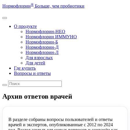
®
Нормофлорин
Больше, чем пробиотики
О продукте
Нормофлорин-НЕО
Нормофлорин ИММУНО
Нормофлорин-Б
Нормофлорин-Д
Нормофлорин-Л
Для взрослых
Для детей
Где купить
Вопросы и ответы
Архив ответов врачей
В разделе собраны вопросы пользователей и ответы
врачей и экспертов, опубликованные с 2012 по 2024
год. Раздел закрыт для новых вопросов и сохранён как