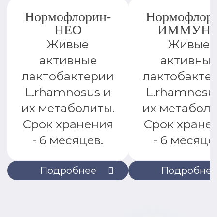
Нормофлорин-
Нормофлор
НЕО
ИММУН
Живые
Живые
активные
активны
лактобактерии
лактобакте
L.rhamnosus и
L.rhamnosu
их метаболиты.
их метаболи
Срок хранения
Срок хране
- 6 месяцев.
- 6 месяце
Подробнее
Подробне