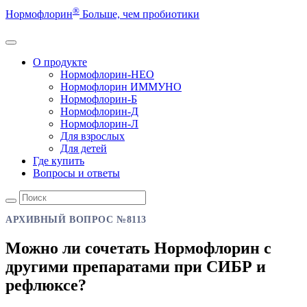
®
Нормофлорин
Больше, чем пробиотики
О продукте
Нормофлорин-НЕО
Нормофлорин ИММУНО
Нормофлорин-Б
Нормофлорин-Д
Нормофлорин-Л
Для взрослых
Для детей
Где купить
Вопросы и ответы
АРХИВНЫЙ ВОПРОС №8113
Можно ли сочетать Нормофлорин с
другими препаратами при СИБР и
рефлюксе?