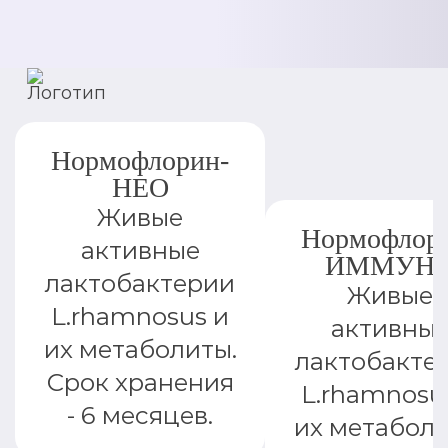
Нормофлорин-
НЕО
Живые
Нормофлор
активные
ИММУН
лактобактерии
Живые
L.rhamnosus и
активны
их метаболиты.
лактобакте
Срок хранения
L.rhamnosu
- 6 месяцев.
их метаболи