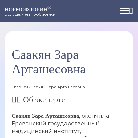
®
НОРМОФЛОРИН
Больше, чем пробиотики
Саакян Зара
Арташесовна
Главная
»
Саакян Зара Арташесовна
👩‍⚕️ Об эксперте
, окончила
Саакян Зара Арташесовна
Ереванский государственный
медицинский институт,