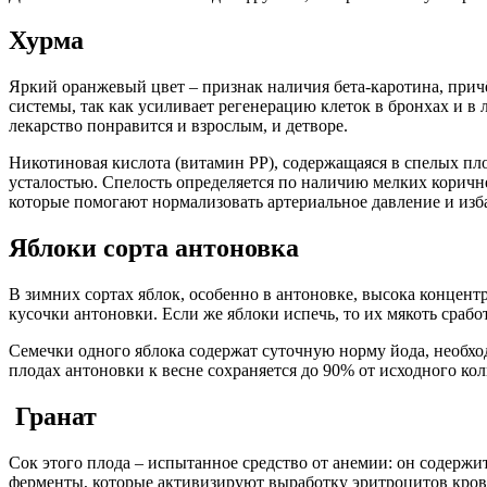
Хурма
Яркий оранжевый цвет – признак наличия бета-каротина, причё
системы, так как усиливает регенерацию клеток в бронхах и в 
лекарство понравится и взрослым, и детворе.
Никотиновая кислота (витамин РР), содержащаяся в спелых пло
усталостью. Спелость определяется по наличию мелких коричне
которые помогают нормализовать артериальное давление и изб
Яблоки сорта антоновка
В зимних сортах яблок, особенно в антоновке, высока концент
кусочки антоновки. Если же яблоки испечь, то их мякоть сраб
Семечки одного яблока содержат суточную норму йода, необхо
плодах антоновки к весне сохраняется до 90% от исходного кол
Гранат
Сок этого плода – испытанное средство от анемии: он содержит
ферменты, которые активизируют выработку эритроцитов кро