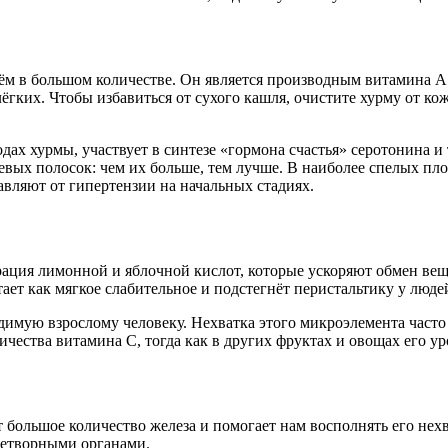
м в большом количестве. Он является производным витамина А и
лёгких. Чтобы избавиться от сухого кашля, очистите хурму от ко
дах хурмы, участвует в синтезе «гормона счастья» серотонина и
вых полосок: чем их больше, тем лучше. В наиболее спелых пло
авляют от гипертензии на начальных стадиях.
рация лимонной и яблочной кислот, которые ускоряют обмен вещ
отает как мягкое слабительное и подстегнёт перистальтику у лю
димую взрослому человеку. Нехватка этого микроэлемента часто
ичества витамина С, тогда как в других фруктах и овощах его ур
 большое количество железа и помогает нам восполнять его нехв
ветворными органами.