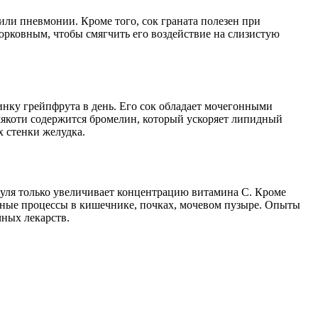
ли пневмонии. Кроме того, сок граната полезен при
рковным, чтобы смягчить его воздействие на слизистую
инку грейпфрута в день. Его сок обладает мочегонными
 мякоти содержится бромелин, который ускоряет липидный
х стенки желудка.
 нуля только увеличивает концентрацию витамина С. Кроме
ные процессы в кишечнике, почках, мочевом пузыре. Опыты
чных лекарств.