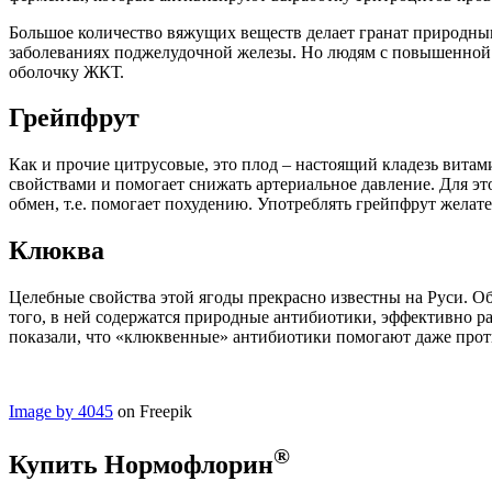
Большое количество вяжущих веществ делает гранат природным
заболеваниях поджелудочной железы. Но людям с повышенной к
оболочку ЖКТ.
Грейпфрут
Как и прочие цитрусовые, это плод – настоящий кладезь витам
свойствами и помогает снижать артериальное давление. Для эт
обмен, т.е. помогает похудению. Употреблять грейпфрут желат
Клюква
Целебные свойства этой ягоды прекрасно известны на Руси. О
того, в ней содержатся природные антибиотики, эффективно 
показали, что «клюквенные» антибиотики помогают даже проти
Image by 4045
on Freepik
®
Купить Нормофлорин