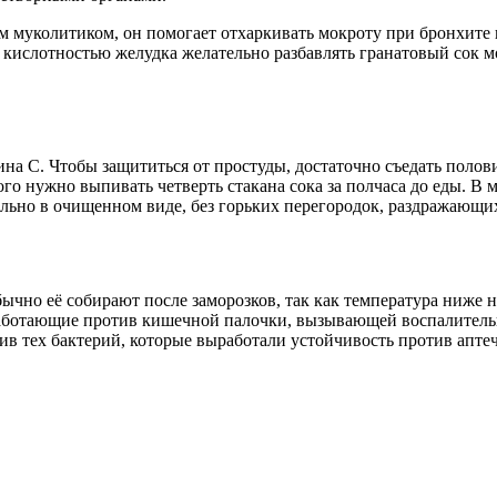
 муколитиком, он помогает отхаркивать мокроту при бронхите и
ислотностью желудка желательно разбавлять гранатовый сок мо
ина С. Чтобы защититься от простуды, достаточно съедать полов
ого нужно выпивать четверть стакана сока за полчаса до еды. В
ельно в очищенном виде, без горьких перегородок, раздражающи
бычно её собирают после заморозков, так как температура ниже
работающие против кишечной палочки, вызывающей воспалитель
в тех бактерий, которые выработали устойчивость против апте