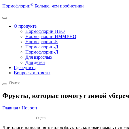
®
Нормофлорин
Больше, чем пробиотики
О продукте
Нормофлорин-НЕО
Нормофлорин ИММУНО
Нормофлорин-Б
Нормофлорин-Д
Нормофлорин-Л
Для взрослых
Для детей
Где купить
Вопросы и ответы
Фрукты, которые помогут зимой убереч
Главная
›
Новости
Оцени
Диетологи назвали пять видов фруктов, которые помогут справ