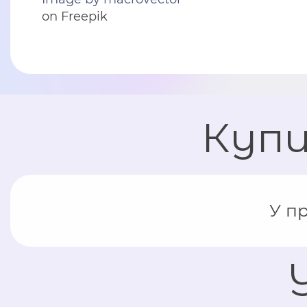
on Freepik
Куп
У п