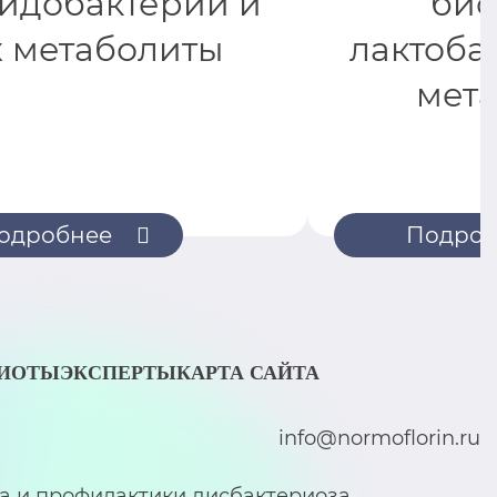
идобактерии и
биф
х метаболиты
лактоба
мет
одробнее
Подроб
БИОТЫ
ЭКСПЕРТЫ
КАРТА САЙТА
info@normoflorin.ru
а и профилактики дисбактериоза.