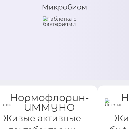
Микробиом
Нормофлорин-
Н
ИММУНО
Живые активные
Жи