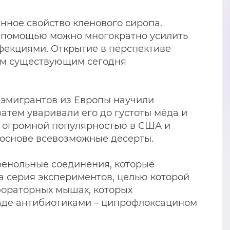
ное свойство кленового сиропа.
го помощью можно многократно усилить
нфекциями. Открытие в перспективе
сем существующим сегодня
 эмигрантов из Европы научили
атем уваривали его до густоты мёда и
я огромной популярностью в США и
о основе всевозможные десерты.
 фенольные соединения, которые
а серия экспериментов, целью которой
бораторных мышах, которых
аде антибиотиками – ципрофлоксацином