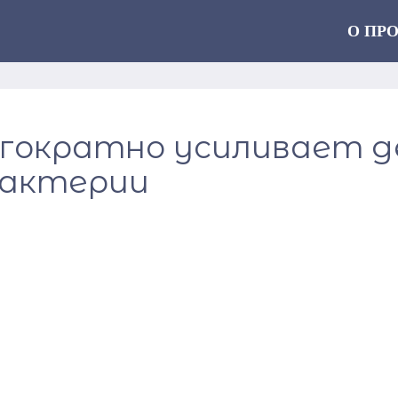
О ПР
огократно усиливает 
бактерии