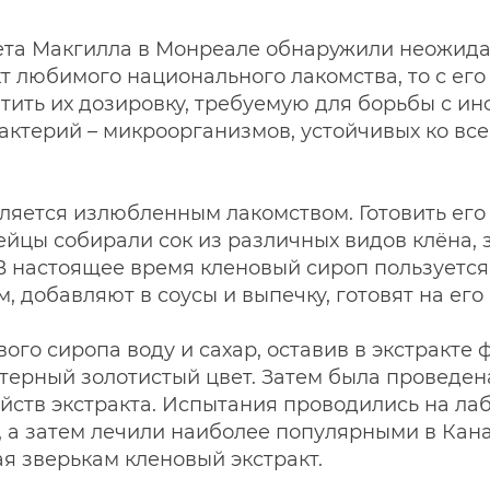
ета Макгилла в Монреале обнаружили неожидан
акт любимого национального лакомства, то с е
атить их дозировку, требуемую для борьбы с и
бактерий – микроорганизмов, устойчивых ко в
ляется излюбленным лакомством. Готовить его
йцы собирали сок из различных видов клёна, з
 В настоящее время кленовый сироп пользуетс
, добавляют в соусы и выпечку, готовят на ег
ого сиропа воду и сахар, оставив в экстракте
терный золотистый цвет. Затем была проведен
йств экстракта. Испытания проводились на ла
 а затем лечили наиболее популярными в Кан
я зверькам кленовый экстракт.