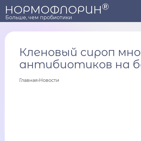
®
НОРМОФЛОРИН
Больше, чем пробиотики
Кленовый сироп мн
антибиотиков на 
Главная
›
Новости