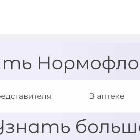
ить Нормофло
редставителя
В аптеке
Узнать больш