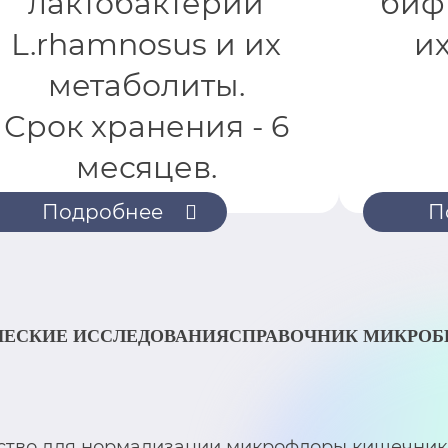
лактобактерии
биф
L.rhamnosus и их
и
метаболиты.
Срок хранения - 6
месяцев.
Подробнее
П
ЕСКИЕ ИССЛЕДОВАНИЯ
СПРАВОЧНИК МИКРО
дство для нормализации микрофлоры кишечник