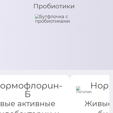
Пробиотики
ормофлорин-
Нор
Б
вые активные
Живые