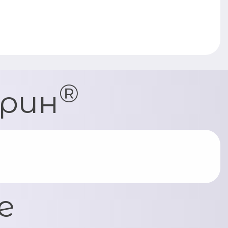
®
рин
е