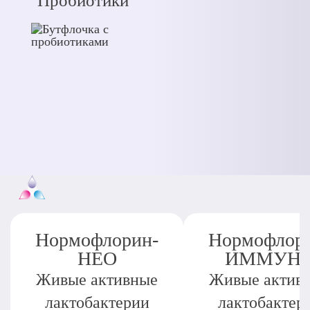
Пробиотики
Нормофлорин-
Нормофлор
НЕО
ИММУН
Живые активные
Живые актив
лактобактерии
лактобактер