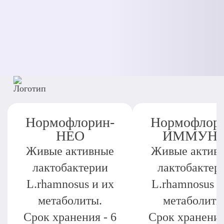
Нормофлорин-
Нормофлор
НЕО
ИММУН
Живые активные
Живые актив
лактобактерии
лактобактер
L.rhamnosus и их
L.rhamnosus и
метаболиты.
метаболиты
Срок хранения - 6
Срок хранения