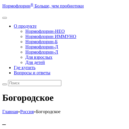
®
Нормофлорин
Больше, чем пробиотики
О продукте
Нормофлорин-НЕО
Нормофлорин ИММУНО
Нормофлорин-Б
Нормофлорин-Д
Нормофлорин-Л
Для взрослых
Для детей
Где купить
Вопросы и ответы
Богородское
Главная
»
Россия
»
Богородское
–