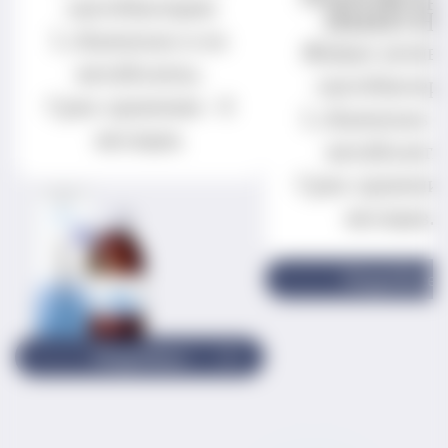
лактобактерии
ИММУН
L.rhamnosus и их
Живые актив
метаболиты.
лактобактер
Срок хранения - 6
L.rhamnosus и
месяцев.
метаболиты
Срок хранения
месяцев.
Подробнее
Подробнее