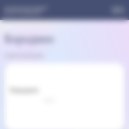
®
НОРМОФЛОРИН
Больше, чем пробиотики
Бородино
Главная
»
Россия
»
Бородино
Бородино
Оцени