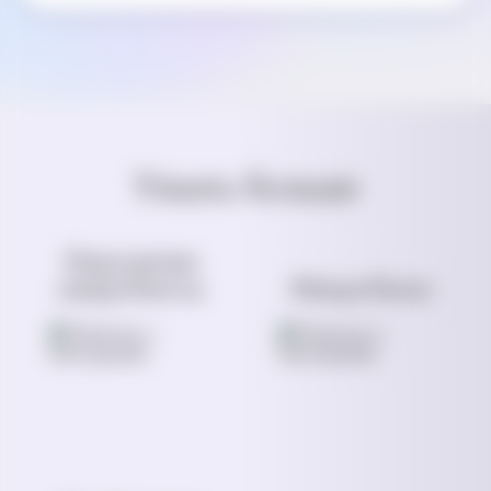
Узнать больше
Нарушение
микробиоты
Микробиом