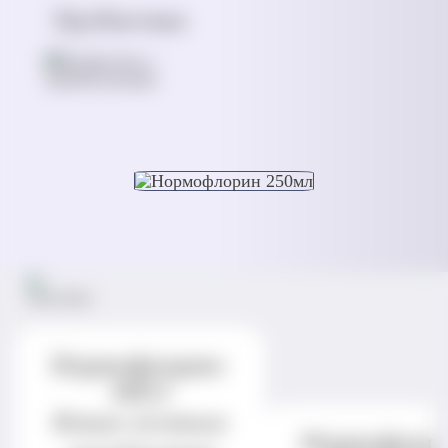
Пробиотики
Нормофлорин-
НЕО
Живые активные
Нормофлор