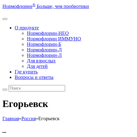
®
Нормофлорин
Больше, чем пробиотики
О продукте
Нормофлорин-НЕО
Нормофлорин ИММУНО
Нормофлорин-Б
Нормофлорин-Д
Нормофлорин-Л
Для взрослых
Для детей
Где купить
Вопросы и ответы
Егорьевск
Главная
»
Россия
»
Егорьевск
–