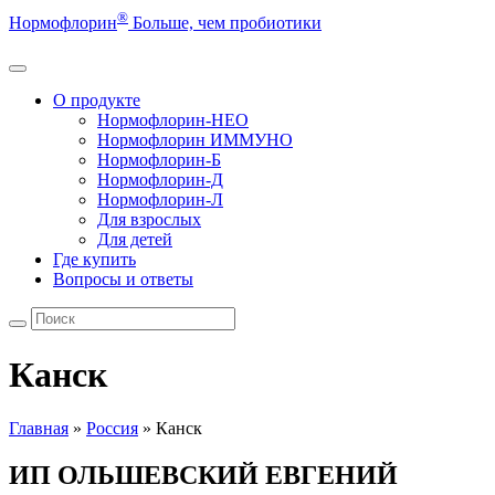
®
Нормофлорин
Больше, чем пробиотики
О продукте
Нормофлорин-НЕО
Нормофлорин ИММУНО
Нормофлорин-Б
Нормофлорин-Д
Нормофлорин-Л
Для взрослых
Для детей
Где купить
Вопросы и ответы
Канск
Главная
»
Россия
»
Канск
ИП ОЛЬШЕВСКИЙ ЕВГЕНИЙ