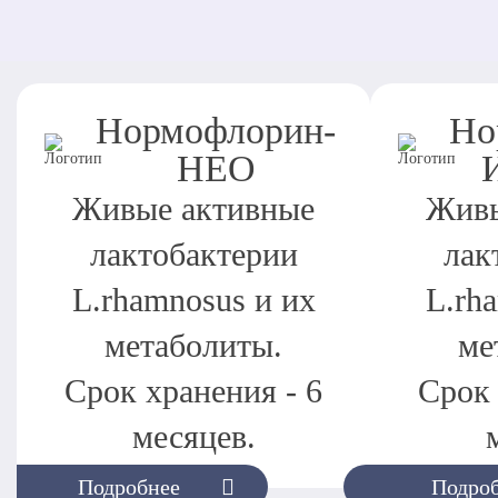
Нормофлорин-
Но
НЕО
Живые активные
Живы
лактобактерии
лак
L.rhamnosus и их
L.rh
метаболиты.
ме
Срок хранения - 6
Срок 
месяцев.
Подробнее
Подро