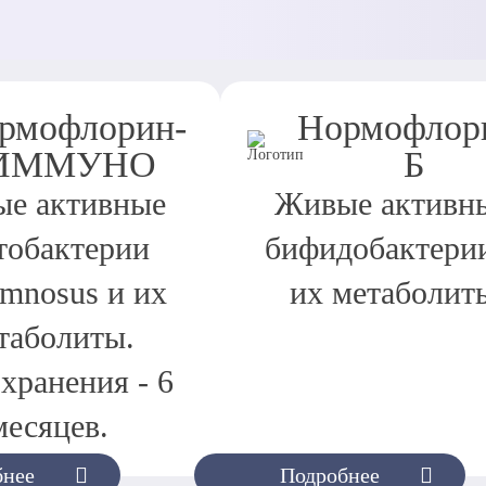
рмофлорин-
Нормофлор
ИММУНО
Б
е активные
Живые активн
тобактерии
бифидобактери
amnosus и их
их метаболит
таболиты.
хранения - 6
месяцев.
бнее
Подробнее