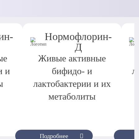
ин-
Нормофлорин-
Д
ые
Живые активные
и и
бифидо- и
л
ы
лактобактерии и их
метаболиты
Подробнее