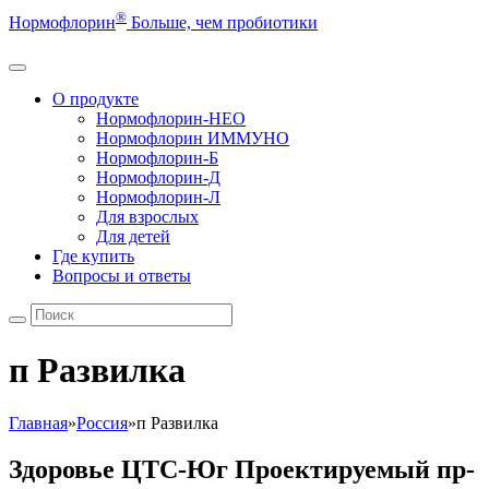
®
Нормофлорин
Больше, чем пробиотики
О продукте
Нормофлорин-НЕО
Нормофлорин ИММУНО
Нормофлорин-Б
Нормофлорин-Д
Нормофлорин-Л
Для взрослых
Для детей
Где купить
Вопросы и ответы
п Развилка
Главная
»
Россия
»
п Развилка
Здоровье ЦТС-Юг Проектируемый пр-