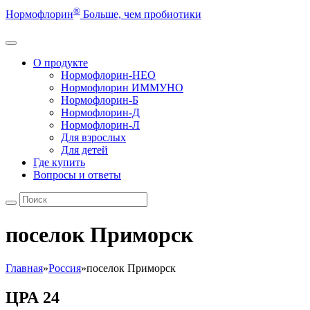
®
Нормофлорин
Больше, чем пробиотики
О продукте
Нормофлорин-НЕО
Нормофлорин ИММУНО
Нормофлорин-Б
Нормофлорин-Д
Нормофлорин-Л
Для взрослых
Для детей
Где купить
Вопросы и ответы
поселок Приморск
Главная
»
Россия
»
поселок Приморск
ЦРА 24