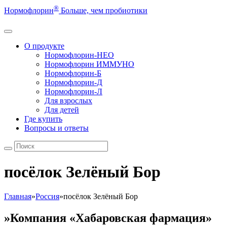
®
Нормофлорин
Больше, чем пробиотики
О продукте
Нормофлорин-НЕО
Нормофлорин ИММУНО
Нормофлорин-Б
Нормофлорин-Д
Нормофлорин-Л
Для взрослых
Для детей
Где купить
Вопросы и ответы
посёлок Зелёный Бор
Главная
»
Россия
»
посёлок Зелёный Бор
»Компания «Хабаровская фармация»