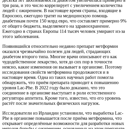
десятка лет заболеваемость диабетом увеличилась примерно в
три раза, и это число коррелирует с увеличением количества
людей с ожирением. В настоящее время страны, входящие в
Евросоюз, ежегодно тратят на медицинскую помощь
диабетикам почти 150 млрд евро, что составляет примерно 9%
от общего бюджета, выделяемого на здравоохранение.
Ежегодно в странах Европы 114 тысяч человек умирают из-за
этого заболевания.
Появившийся относительно недавно препарат метформин
оказался чрезвычайно полезен для людей, страдающих
диабетом второго типа. Многие врачи описывают его как
чудодейственное лекарство, хотя до сих пор в точности
неясно, какие изменения он вызывает в организме. Поэтому
исследования свойств метформина продолжаются и в
настоящее время. Одна из таких научных работ помогла
обнаружить, что приём препарата приводит к повышению
уровня Lac-Phe. В 2022 году было доказано, что это
соединение в организме выступает в роли естественного
регулятора аппетита. Кроме того, известно, что его уровень
растёт после значительных физических нагрузок.
Исследователи из Ирландии установили, что выработка Lac-
Phe в организме повышается после приёма метформина, что
открывает определённые возможности для разработки новых
методов борьбы с ожирением, основанных на этом препарате.