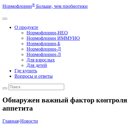
®
Нормофлорин
Больше, чем пробиотики
О продукте
Нормофлорин-НЕО
Нормофлорин ИММУНО
Нормофлорин-Б
Нормофлорин-Д
Нормофлорин-Л
Для взрослых
Для детей
Где купить
Вопросы и ответы
Обнаружен важный фактор контроля
аппетита
Главная
›
Новости