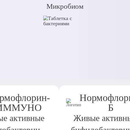
Микробиом
рмофлорин-
Нормофлор
ИММУНО
Б
е активные
Живые активн