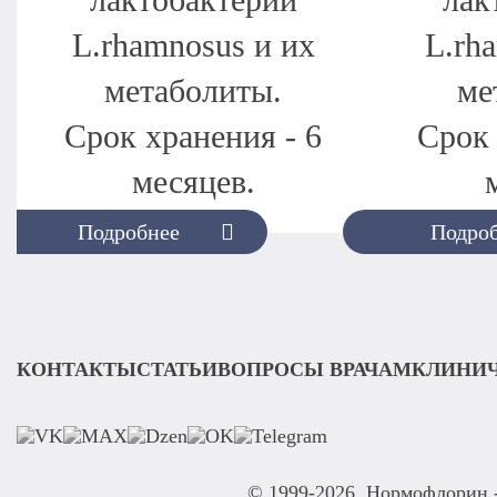
лактобактерии
лак
L.rhamnosus и их
L.rh
метаболиты.
ме
Срок хранения - 6
Срок 
месяцев.
Подробнее
Подро
КОНТАКТЫ
СТАТЬИ
ВОПРОСЫ ВРАЧАМ
КЛИНИЧ
© 1999-2026. Нормофлорин 