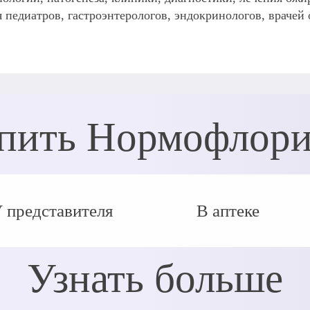
я педиатров, гастроэнтерологов, эндокринологов, врачей
пить Нормофлор
 представителя
В аптеке
Узнать больше