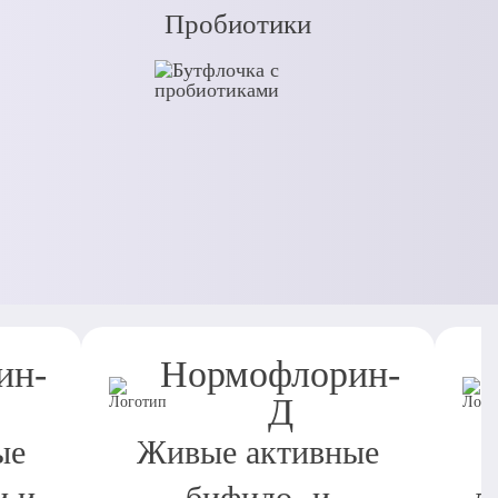
Пробиотики
ин-
Нормофлорин-
Д
ые
Живые активные