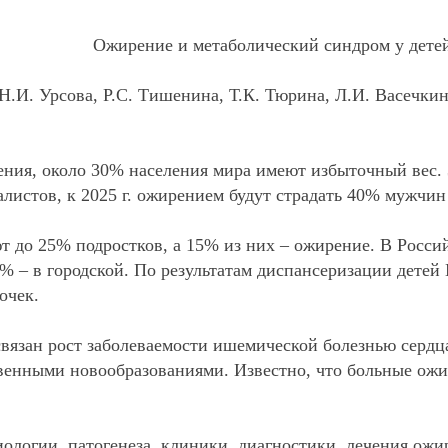
Ожирение и метаболический синдром у детей
, Н.И. Урсова, Р.С. Тишенина, Т.К. Тюрина, Л.И. Васечки
ия, около 30% населения мира имеют избыточный вес. З
листов, к 2025 г. ожирением будут страдать 40% мужчи
т до 25% подростков, а 15% из них – ожирение. В Росси
% – в городской. По результатам диспансеризации детей
очек.
связан рост заболеваемости ишемической болезнью сердц
венными новообразованиями. Известно, что больные ожир
ологии, патогенеза, клиники, диагностики, лечения ожи