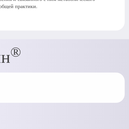
 общей практики.
®
ин