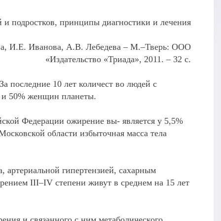
 и подростков, принципы диагностики и лечения
на, И.Е. Иванова, А.В. Лебедева – М.–Тверь: ООО
«Издательство «Триада», 2011. – 32 с.
а последние 10 лет количест во людей с
н и 50% женщин планеты.
йской Федерации ожирение вы- является у 5,5%
 Московской области избыточная масса тела
а, артериальной гипертензией, сахарным
ением III–IV степени живут в среднем на 15 лет
рения и связанного с ним метаболического