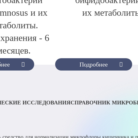
тобактерии
бифидобактери
amnosus и их
их метаболит
таболиты.
хранения - 6
месяцев.
бнее
Подробнее
ЕСКИЕ ИССЛЕДОВАНИЯ
СПРАВОЧНИК МИКРО
- средство для нормализации микрофлоры кишечника и п