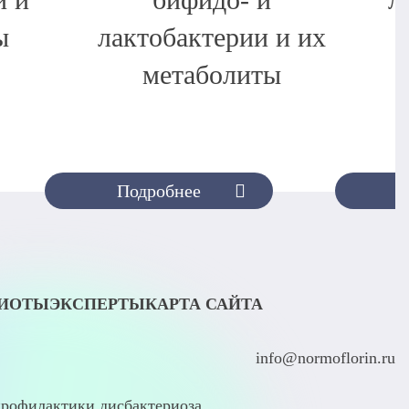
и и
бифидо- и
л
ы
лактобактерии и их
метаболиты
Подробнее
БИОТЫ
ЭКСПЕРТЫ
КАРТА САЙТА
info@normoflorin.ru
рофилактики дисбактериоза.