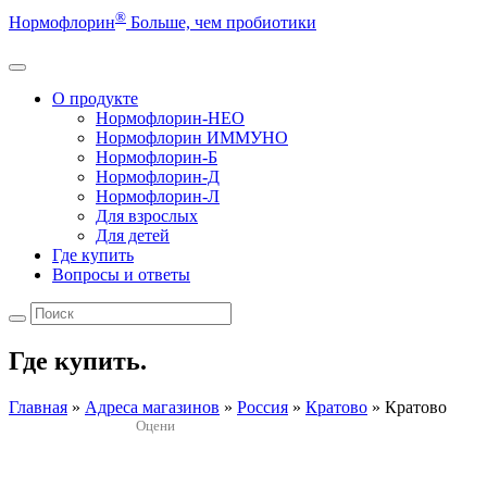
®
Нормофлорин
Больше, чем пробиотики
О продукте
Нормофлорин-НЕО
Нормофлорин ИММУНО
Нормофлорин-Б
Нормофлорин-Д
Нормофлорин-Л
Для взрослых
Для детей
Где купить
Вопросы и ответы
Где купить.
Главная
»
Адреса магазинов
»
Россия
»
Кратово
»
Кратово
Оцени