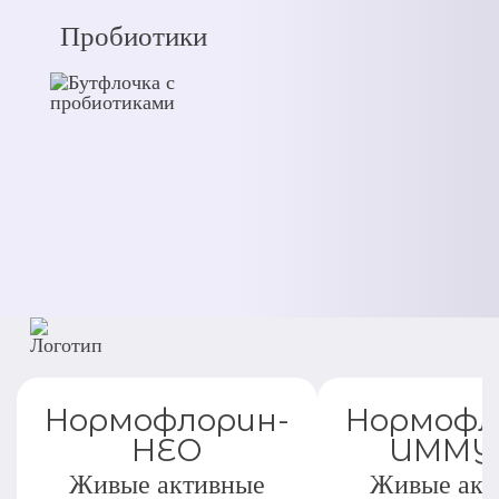
Пробиотики
Нормофлорин-
Нормофл
НЕО
ИММУ
Живые активные
Живые акт