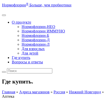
®
Нормофлорин
Больше, чем пробиотики
О продукте
Нормофлорин-НЕО
Нормофлорин ИММУНО
Нормофлорин-Б
Нормофлорин-Д
Нормофлорин-Л
Для взрослых
Для детей
Где купить
Вопросы и ответы
Где купить.
Главная
»
Адреса магазинов
»
Россия
»
Нижний Новгород
»
Аптека