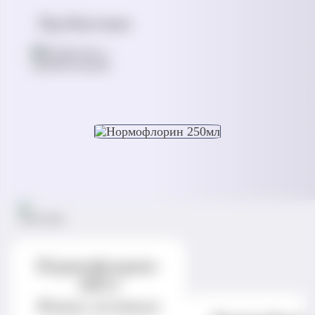
Пробиотики
Нормофлорин-
НЕО
Живые активные