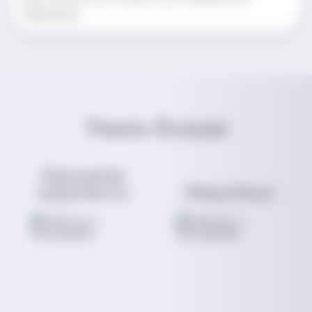
информации
Узнать больше
Нарушение
микробиоты
Микробиом