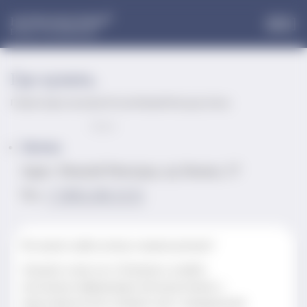
®
НОРМОФЛОРИН
Больше, чем пробиотики
Где купить.
Главная
»
Адреса магазинов
»
Россия
»
Нижний Новгород
»
Аптека
Оцени
Аптека
Адрес: Нижний Новгород, пр.Ленина, 57
Тел:
+7 (831) 262‑12-51
Не можете найти аптеку в вашем регионе?
Заходите в наш чат в Телеграм и узнайте
актуальную информацию непосредственно у
представителя или сообщите нам о некорректной