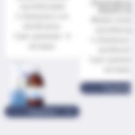
Нормофлор
лактобактерии
ИММУН
L.rhamnosus и их
Живые актив
метаболиты.
лактобактер
Срок хранения - 6
L.rhamnosus и
месяцев.
метаболиты
Срок хранения
месяцев.
Подробнее
Подробнее