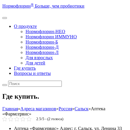
®
Нормофлорин
Больше, чем пробиотики
О продукте
Нормофлорин-НЕО
Нормофлорин ИММУНО
Нормофлорин-Б
Нормофлорин-Д
Нормофлорин-Л
Для взрослых
Для детей
Где купить
Вопросы и ответы
Где купить.
Главная
»
Адреса магазинов
»
Россия
»
Сальск
»
Аптека
«Фармсервис»
2.5/5 - (2 голоса)
Аптека «Фармсервис»
Адрес: г. Сальск, ул. Ленина 33