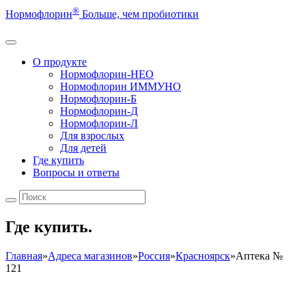
®
Нормофлорин
Больше, чем пробиотики
О продукте
Нормофлорин-НЕО
Нормофлорин ИММУНО
Нормофлорин-Б
Нормофлорин-Д
Нормофлорин-Л
Для взрослых
Для детей
Где купить
Вопросы и ответы
Где купить.
Главная
»
Адреса магазинов
»
Россия
»
Красноярск
»
Аптека №
121