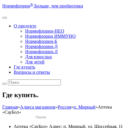
®
Нормофлорин
Больше, чем пробиотики
О продукте
Нормофлорин-НЕО
Нормофлорин ИММУНО
Нормофлорин-Б
Нормофлорин-Д
Нормофлорин-Л
Для взрослых
Для детей
Где купить
Вопросы и ответы
Где купить.
Главная
»
Адреса магазинов
»
Россия
»
п. Мирный
»
Аптека
«СауБол»
Оцени
Аптека «СауБол»
Адрес: п. Мирный, ул. Шоссейная, 11