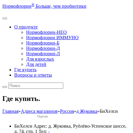
®
Нормофлорин
Больше, чем пробиотики
О продукте
Нормофлорин-НЕО
Нормофлорин ИММУНО
Нормофлорин-Б
Нормофлорин-Д
Нормофлорин-Л
Для взрослых
Для детей
Где купить
Вопросы и ответы
Где купить.
Главная
»
Адреса магазинов
»
Россия
»
д Жуковка
»
БиХелси
Оцени
БиХелси
Адрес: д. Жуковка, Рублёво-Успенское шоссе,
д. 74, стр. 1
Тел:
-