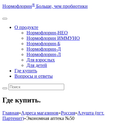
®
Нормофлорин
Больше, чем пробиотики
О продукте
Нормофлорин-НЕО
Нормофлорин ИММУНО
Нормофлорин-Б
Нормофлорин-Д
Нормофлорин-Л
Для взрослых
Для детей
Где купить
Вопросы и ответы
Где купить.
Главная
»
Адреса магазинов
»
Россия
»
Алушта (пгт.
Партенит)
»
Экономная аптека №50