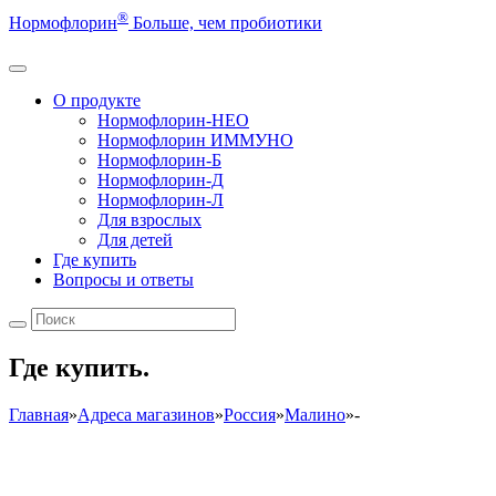
®
Нормофлорин
Больше, чем пробиотики
О продукте
Нормофлорин-НЕО
Нормофлорин ИММУНО
Нормофлорин-Б
Нормофлорин-Д
Нормофлорин-Л
Для взрослых
Для детей
Где купить
Вопросы и ответы
Где купить.
Главная
»
Адреса магазинов
»
Россия
»
Малино
»
-