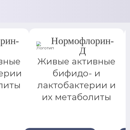
рин-
Нормофлорин-
Д
вные
Живые активные
ерии
бифидо- и
литы
лактобактерии и
их метаболиты