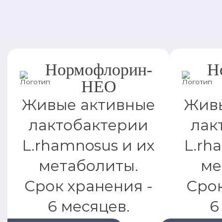
Нормофлорин-
Н
НЕО
Живые активные
Живы
лактобактерии
лак
L.rhamnosus и их
L.rh
метаболиты.
ме
Срок хранения -
Срок
6 месяцев.
6