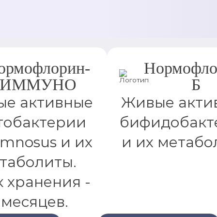
ормофлорин-
Нормофло
ИММУНО
Б
е активные
Живые акти
тобактерии
бифидобакт
amnosus и их
и их метабо
таболиты.
 хранения -
 месяцев.