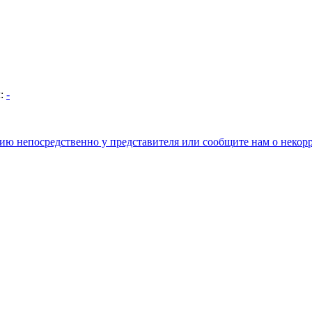
л:
-
цию непосредственно у представителя или сообщите нам о неко