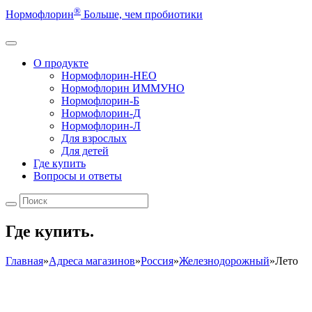
®
Нормофлорин
Больше, чем пробиотики
О продукте
Нормофлорин-НЕО
Нормофлорин ИММУНО
Нормофлорин-Б
Нормофлорин-Д
Нормофлорин-Л
Для взрослых
Для детей
Где купить
Вопросы и ответы
Где купить.
Главная
»
Адреса магазинов
»
Россия
»
Железнодорожный
»
Лето