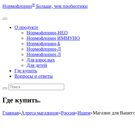
®
Нормофлорин
Больше, чем пробиотики
О продукте
Нормофлорин-НЕО
Нормофлорин ИММУНО
Нормофлорин-Б
Нормофлорин-Д
Нормофлорин-Л
Для взрослых
Для детей
Где купить
Вопросы и ответы
Где купить.
Главная
»
Адреса магазинов
»
Россия
»
Ишим
»
Магазин для Вашего