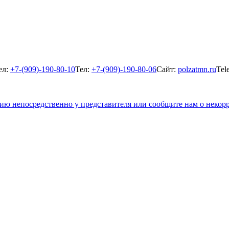
ел:
+7-(909)-190-80-10
Тел:
+7-(909)-190-80-06
Сайт:
polzatmn.ru
Tel
цию непосредственно у представителя или сообщите нам о неко