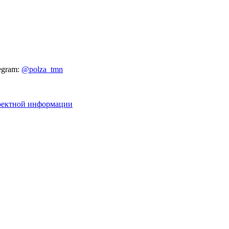
egram:
@polza_tmn
рректной информации