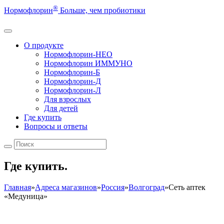
®
Нормофлорин
Больше, чем пробиотики
О продукте
Нормофлорин-НЕО
Нормофлорин ИММУНО
Нормофлорин-Б
Нормофлорин-Д
Нормофлорин-Л
Для взрослых
Для детей
Где купить
Вопросы и ответы
Где купить.
Главная
»
Адреса магазинов
»
Россия
»
Волгоград
»
Сеть аптек
«Медуница»