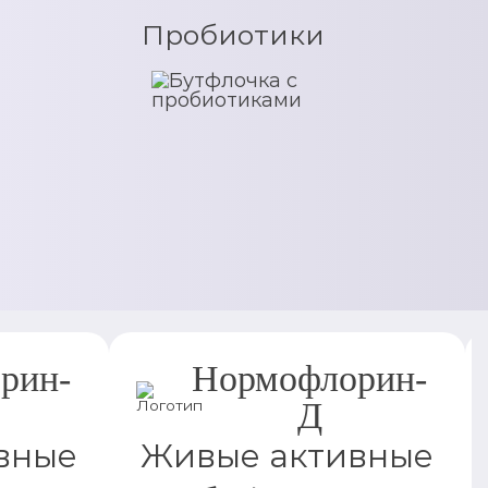
Пробиотики
рин-
Нормофлорин-
Д
вные
Живые активные