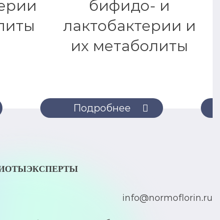
ерии
бифидо- и
литы
лактобактерии и
их метаболиты
Подробнее
БИОТЫ
ЭКСПЕРТЫ
info@normoflorin.ru