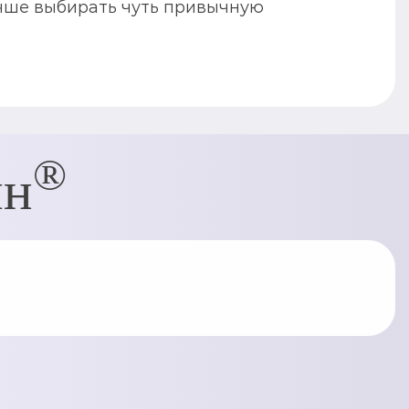
учше выбирать чуть привычную
®
ин