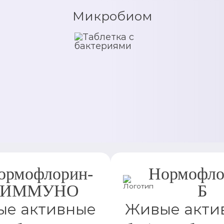
Микробиом
ормофлорин-
Нормофло
ИММУНО
Б
е активные
Живые акти