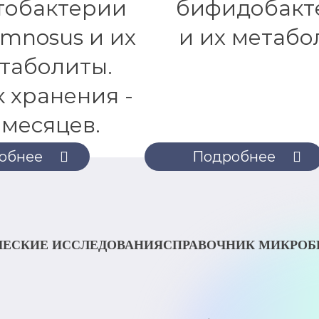
тобактерии
бифидобакт
amnosus и их
и их метабо
таболиты.
 хранения -
 месяцев.
обнее
Подробнее
ЕСКИЕ ИССЛЕДОВАНИЯ
СПРАВОЧНИК МИКРО