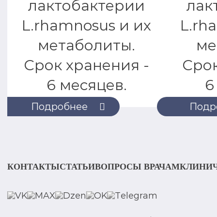
лактобактерии
лак
L.rhamnosus и их
L.rh
метаболиты.
ме
Срок хранения -
Срок
6 месяцев.
6
Подробнее
Подр
КОНТАКТЫ
СТАТЬИ
ВОПРОСЫ ВРАЧАМ
КЛИНИЧ