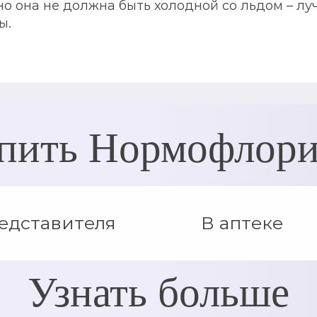
но она не должна быть холодной со льдом – л
ы.
пить Нормофлор
едставителя
В аптеке
Узнать больше