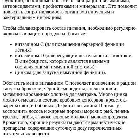
функцию, необходимо обогатить свой рацион витаминами,
антиоксидантами, пробиотиками и минералами. Это позволит
повысить сопротивляемость организма вирусным и
бактериальным инфекциям.
Чтобы сбалансировать состав питания, необходимо регулярно
включать в рацион продукты, богатые:
витамином С (для повышения барьерной функции
лёгких);
витамином D (для регуляции деятельности Т-клеток и
В-лимфоцитов, которые являются важными
составляющими иммунной системы);
цинком (для запуска иммунной функции).
Обогатить меню витамином С позволяет включение в рацион
капусты брокколи, чёрной смородины, апельсинов и
витаминизированных хлопьев для завтрака. Много цинка
можно отыскать в составе крабовых консервов, креветок,
варёных яиц и бобовых. Дефицит витамина D помогут
восполнить лосось и жирные породы морских рыб, печень
трески, грибы, а также коровье молоко и молокопродукты.
Кроме того, хорошие результаты дают фармацевтические
препараты, содержащие суточную дозу перечисленных
питательных веществ.