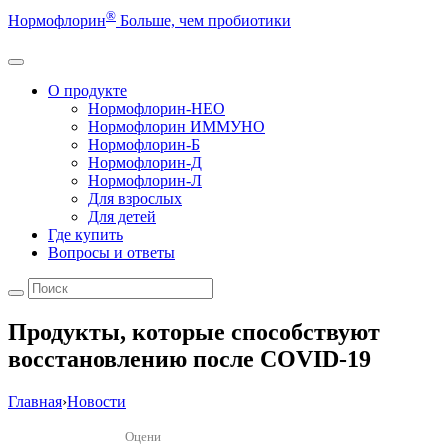
®
Нормофлорин
Больше, чем пробиотики
О продукте
Нормофлорин-НЕО
Нормофлорин ИММУНО
Нормофлорин-Б
Нормофлорин-Д
Нормофлорин-Л
Для взрослых
Для детей
Где купить
Вопросы и ответы
Продукты, которые способствуют
восстановлению после COVID-19
Главная
›
Новости
Оцени