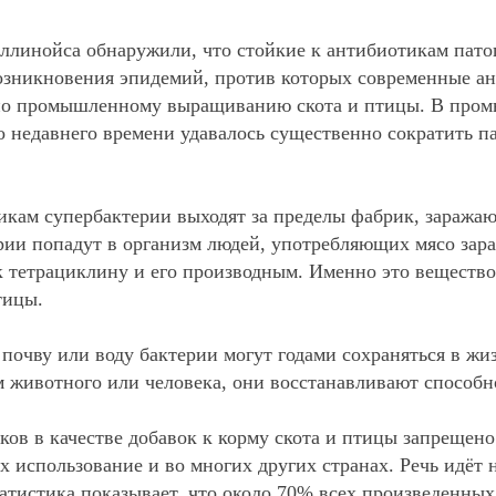
ллинойса обнаружили, что стойкие к антибиотикам патог
 возникновения эпидемий, против которых современные 
и по промышленному выращиванию скота и птицы. В про
о недавнего времени удавалось существенно сократить п
тикам супербактерии выходят за пределы фабрик, зараж
ерии попадут в организм людей, употребляющих мясо за
 тетрациклину и его производным. Именно это вещество 
тицы.
почву или воду бактерии могут годами сохраняться в жи
зм животного или человека, они восстанавливают способ
ов в качестве добавок к корму скота и птицы запрещен
х использование и во многих других странах. Речь идёт 
атистика показывает, что около 70% всех произведенны