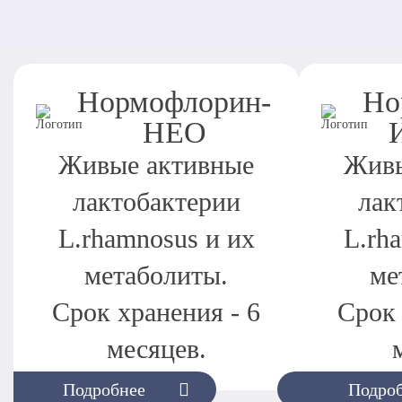
Нормофлорин-
Но
НЕО
Живые активные
Живы
лактобактерии
лак
L.rhamnosus и их
L.rh
метаболиты.
ме
Срок хранения - 6
Срок 
месяцев.
Подробнее
Подро