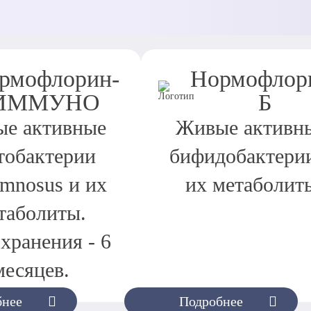
рмофлорин-
Нормофлор
ИММУНО
Б
е активные
Живые активн
тобактерии
бифидобактери
amnosus и их
их метаболит
таболиты.
хранения - 6
месяцев.
бнее
Подробнее