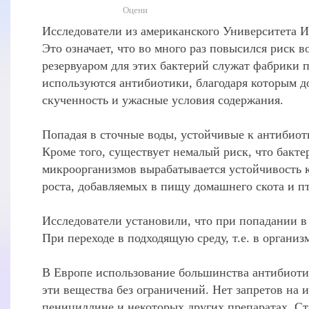
Оцени
Исследователи из американского Университета И
Это означает, что во много раз повысился риск
резервуаром для этих бактерий служат фабрик
используются антибиотики, благодаря которым д
скученность и ужасные условия содержания.
Попадая в сточные воды, устойчивые к антибио
Кроме того, существует немалый риск, что бакт
микроорганизмов вырабатывается устойчивость к
роста, добавляемых в пищу домашнего скота и п
Исследователи установили, что при попадании в 
При переходе в подходящую среду, т.е. в органи
В Европе использование большинства антибиотик
эти вещества без ограничений. Нет запретов на и
пенициллине и некоторых других препаратах. Ст