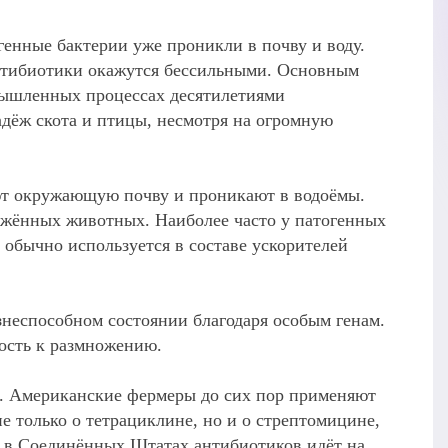
енные бактерии уже проникли в почву и воду.
антибиотики окажутся бессильными. Основным
мышленных процессах десятилетиями
адёж скота и птицы, несмотря на огромную
ают окружающую почву и проникают в водоёмы.
ражённых животных. Наиболее часто у патогенных
обычно используется в составе ускорителей
знеспособном состоянии благодаря особым генам.
ность к размножению.
о. Американские фермеры до сих пор применяют
не только о тетрациклине, но и о стрептомицине,
х в Соединённых Штатах антибиотиков идёт на