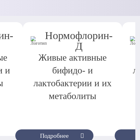
ин-
Нормофлорин-
Д
ые
Живые активные
и и
бифидо- и
л
ы
лактобактерии и их
метаболиты
Подробнее