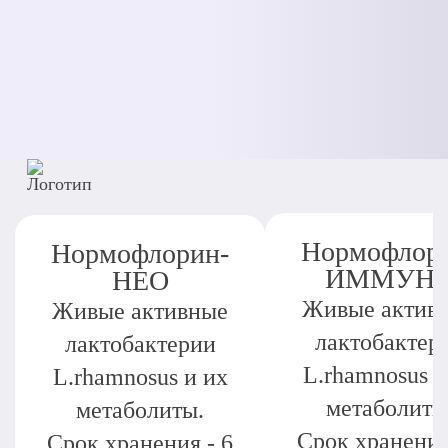
Нормофлор
Нормофлорин-
ИММУН
НЕО
Живые актив
Живые активные
лактобактер
лактобактерии
L.rhamnosus и
L.rhamnosus и их
метаболиты
метаболиты.
Срок хранения
Срок хранения - 6