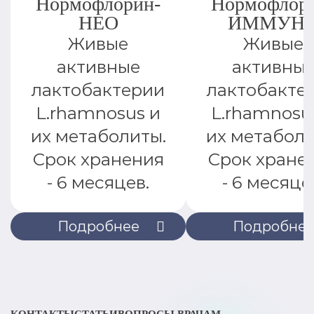
Нормофлорин-
Нормофлор
НЕО
ИММУН
Живые
Живые
активные
активны
лактобактерии
лактобакте
L.rhamnosus и
L.rhamnosu
их метаболиты.
их метаболи
Срок хранения
Срок хране
- 6 месяцев.
- 6 месяце
Подробнее
Подробне
КОНТАКТЫ
СТАТЬИ
ВОПРОСЫ ВРАЧАМ