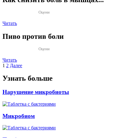
Оцени
Читать
Пиво против боли
Оцени
Читать
Пагинация
1
2
Далее
записей
Узнать больше
Нарушение микробиоты
Микробиом