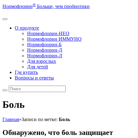
®
Нормофлорин
Больше, чем пробиотики
О продукте
Нормофлорин-НЕО
Нормофлорин ИММУНО
Нормофлорин-Б
Нормофлорин-Д
Нормофлорин-Л
Для взрослых
Для детей
Где купить
Вопросы и ответы
Боль
Главная
»
Записи по метке:
Боль
Обнаружено, что боль защищает