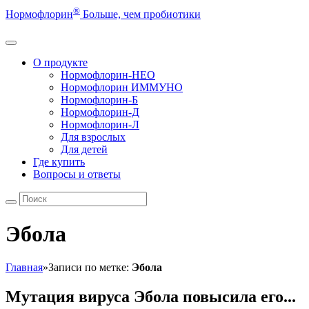
®
Нормофлорин
Больше, чем пробиотики
О продукте
Нормофлорин-НЕО
Нормофлорин ИММУНО
Нормофлорин-Б
Нормофлорин-Д
Нормофлорин-Л
Для взрослых
Для детей
Где купить
Вопросы и ответы
Эбола
Главная
»
Записи по метке:
Эбола
Мутация вируса Эбола повысила его...