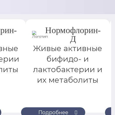
рин-
Нормофлорин-
Д
вные
Живые активные
ерии
бифидо- и
литы
лактобактерии и
их метаболиты
Подробнее