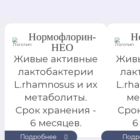
Нормофлорин-
Н
НЕО
Живые активные
Живы
лактобактерии
лак
L.rhamnosus и их
L.rh
метаболиты.
ме
Срок хранения -
Срок
6 месяцев.
6
Подробнее
Подр