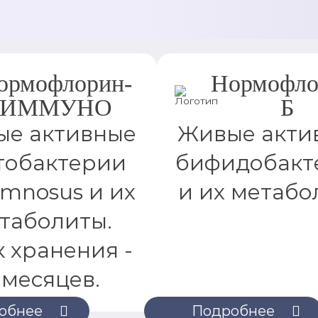
ормофлорин-
Нормофло
ИММУНО
Б
е активные
Живые акти
тобактерии
бифидобакт
amnosus и их
и их метабо
таболиты.
 хранения -
 месяцев.
обнее
Подробнее