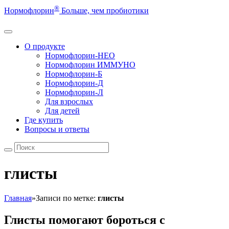
®
Нормофлорин
Больше, чем пробиотики
О продукте
Нормофлорин-НЕО
Нормофлорин ИММУНО
Нормофлорин-Б
Нормофлорин-Д
Нормофлорин-Л
Для взрослых
Для детей
Где купить
Вопросы и ответы
глисты
Главная
»
Записи по метке:
глисты
Глисты помогают бороться с