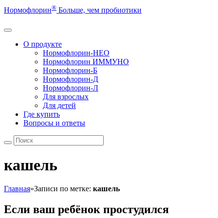
®
Нормофлорин
Больше, чем пробиотики
О продукте
Нормофлорин-НЕО
Нормофлорин ИММУНО
Нормофлорин-Б
Нормофлорин-Д
Нормофлорин-Л
Для взрослых
Для детей
Где купить
Вопросы и ответы
кашель
Главная
»
Записи по метке:
кашель
Если ваш ребёнок простудился