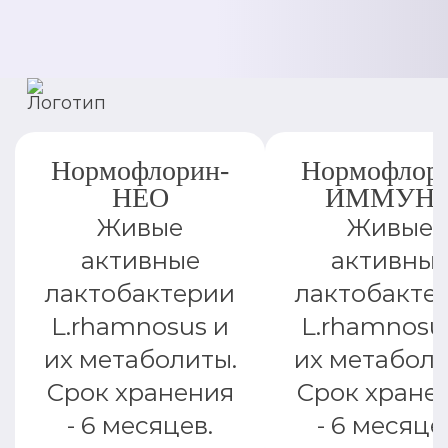
Нормофлорин-
Нормофлор
НЕО
ИММУН
Живые
Живые
активные
активны
лактобактерии
лактобакте
L.rhamnosus и
L.rhamnosu
их метаболиты.
их метаболи
Срок хранения
Срок хране
- 6 месяцев.
- 6 месяце