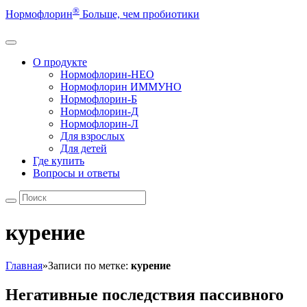
®
Нормофлорин
Больше, чем пробиотики
О продукте
Нормофлорин-НЕО
Нормофлорин ИММУНО
Нормофлорин-Б
Нормофлорин-Д
Нормофлорин-Л
Для взрослых
Для детей
Где купить
Вопросы и ответы
курение
Главная
»
Записи по метке:
курение
Негативные последствия пассивного