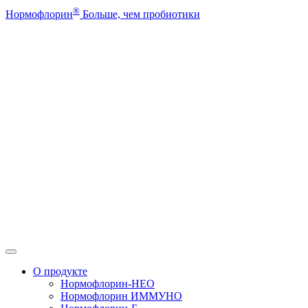
®
Нормофлорин
Больше, чем пробиотики
О продукте
Нормофлорин-НЕО
Нормофлорин ИММУНО