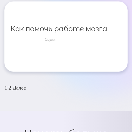
Как помочь работе мозга
Оцени
Пагинация
1
2
Далее
записей