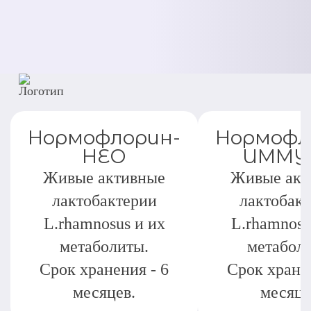
Нормофлорин-
Нормофл
НЕО
ИММУ
Живые активные
Живые акт
лактобактерии
лактобак
L.rhamnosus и их
L.rhamnosu
метаболиты.
метабол
Срок хранения - 6
Срок хранен
месяцев.
месяце