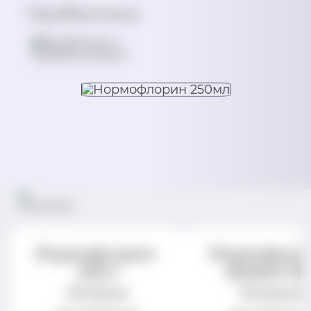
Пробиотики
Нормофлорин-
Нормофлор
НЕО
ИММУН
Живые
Живые