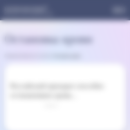
®
НОРМОФЛОРИН
Больше, чем пробиотики
Остановка крови
Главная
»
Записи по метке:
Остановка крови
Российский препарат способен
останавливать кровь...
Оцени