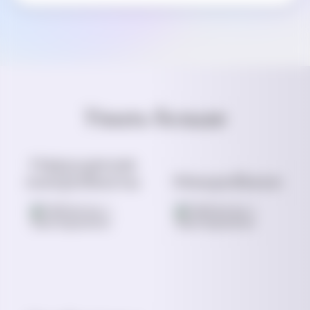
Узнать больше
Нарушение
микробиоты
Микробиом