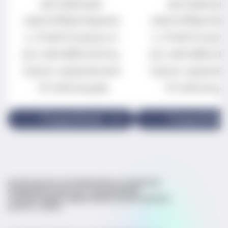
активные
активны
лактобактерии
лактобакте
L.rhamnosus и
L.rhamnosu
их метаболиты.
их метаболи
Срок хранения
Срок хране
- 6 месяцев.
- 6 месяце
Подробнее
Подробне
КОНТАКТЫ
СТАТЬИ
ВОПРОСЫ ВРАЧАМ
КЛИНИЧЕСКИЕ ИССЛЕДОВАНИЯ
СПРАВОЧНИК МИКРОБИОТЫ
ЭКСПЕРТЫ
КАРТА САЙТА