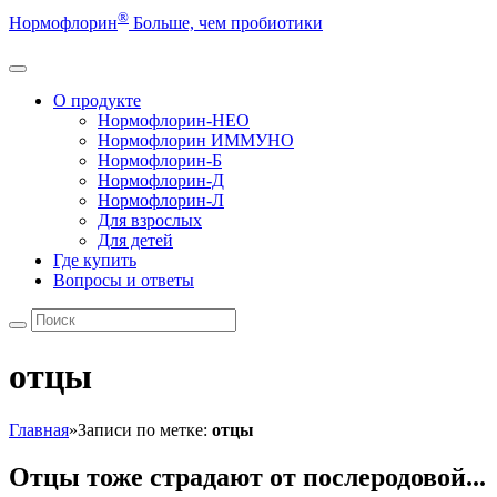
®
Нормофлорин
Больше, чем пробиотики
О продукте
Нормофлорин-НЕО
Нормофлорин ИММУНО
Нормофлорин-Б
Нормофлорин-Д
Нормофлорин-Л
Для взрослых
Для детей
Где купить
Вопросы и ответы
отцы
Главная
»
Записи по метке:
отцы
Отцы тоже страдают от послеродовой...